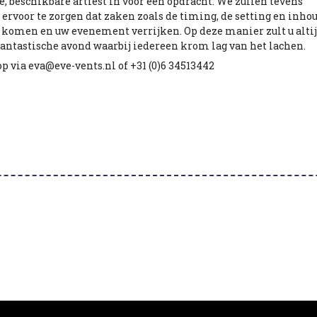
, beschikbare artiest in voor een opdracht. We zullen tevens
voor te zorgen dat zaken zoals de timing, de setting en inho
ht komen en uw evenement verrijken. Op deze manier zult u alti
antastische avond waarbij iedereen krom lag van het lachen.
p via eva@eve-vents.nl of +31 (0)6 34513442