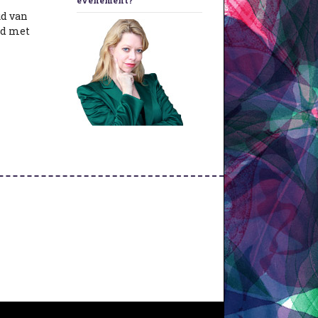
evenement?
ud van
jd met