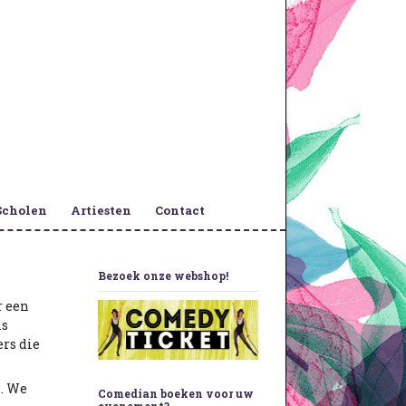
Scholen
Artiesten
Contact
Bezoek onze webshop!
r een
is
ers die
n. We
Comedian boeken voor uw